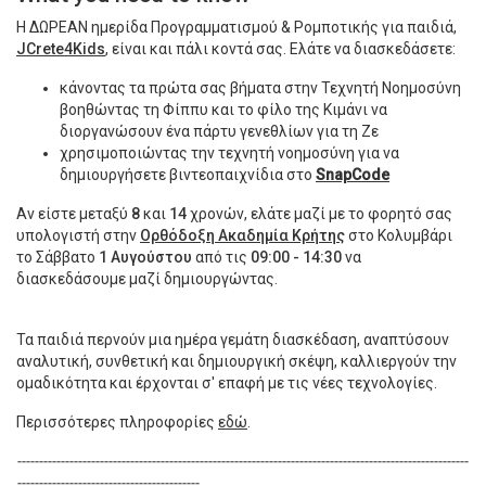
Η ΔΩΡΕΑΝ ημερίδα Προγραμματισμού & Ρομποτικής για παιδιά,
JCrete4Kids
, είναι και πάλι κοντά σας. Ελάτε να διασκεδάσετε:
κάνοντας τα πρώτα σας βήματα στην Τεχνητή Νοημοσύνη
βοηθώντας τη Φίππυ και το φίλο της Κιμάνι να
διοργανώσουν ένα πάρτυ γενεθλίων για τη Ζε
χρησιμοποιώντας την τεχνητή νοημοσύνη για να
δημιουργήσετε βιντεοπαιχνίδια στο
SnapCode
Αν είστε μεταξύ
8
και
14
χρονών, ελάτε μαζί με το φορητό σας
υπολογιστή στην
Ορθόδοξη Ακαδημία Κρήτης
στο Κολυμβάρι
το Σάββατο
1 Αυγούστου
από τις
09:00 - 14:30
να
διασκεδάσουμε μαζί δημιουργώντας.
Τα παιδιά περνούν μια ημέρα γεμάτη διασκέδαση, αναπτύσουν
αναλυτική, συνθετική και δημιουργική σκέψη, καλλιεργούν την
ομαδικότητα και έρχονται σ' επαφή με τις νέες τεχνολογίες.
Περισσότερες πληροφορίες
εδώ
.
--------------------------------------------------------------------------------------------------------
------------------------------------------