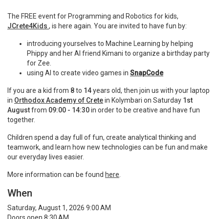
The FREE event for Programming and Robotics for kids,
JCrete4Kids
, is here again. You are invited to have fun by:
introducing yourselves to Machine Learning by helping
Phippy and her AI friend Kimani to organize a birthday party
for Zee.
using AI to create video games in
SnapCode
If you are a kid from
8
to
14
years old, then join us with your laptop
in
Orthodox Academy of Crete
in Kolymbari on Saturday
1st
August
from
09:00 - 14:30
in order to be creative and have fun
together.
Children spend a day full of fun, create analytical thinking and
teamwork, and learn how new technologies can be fun and make
our everyday lives easier.
More information can be found
here
.
When
Saturday, August 1, 2026 9:00 AM
Doors open 8:30 AM